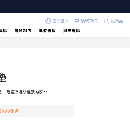
會員登入
購物車(0)
找商品
掃區
會員制度
批發專區
捐贈專區
立即購買
墊
是....剛經歷過沙塵暴的家❓❓
999免運