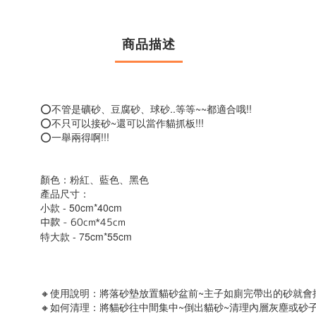
商品描述
⭕不管是礦砂、豆腐砂、球砂..等等~~都適合哦!!
⭕不只可以接砂~還可以當作貓抓板!!!
⭕一舉兩得啊!!!
顏色：粉紅、藍色、黑色
產品尺寸：
小款 - 50cm*40cm 
中款 - 60cm*45cm
特大款 - 75cm*55cm 
🔸使用說明：將落砂墊放置貓砂盆前~主子如廁完帶出的砂就會
🔸如何清理：將貓砂往中間集中~倒出貓砂~清理內層灰塵或砂