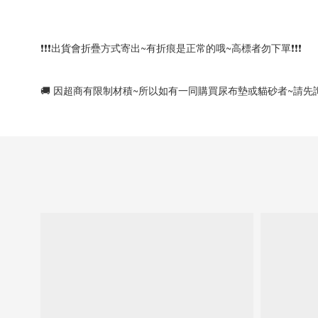
❗❗❗出貨會折疊方式寄出~有折痕是正常的哦~高標者勿下單❗❗❗
🚚 因超商有限制材積~所以如有一同購買尿布墊或貓砂者~請先詢