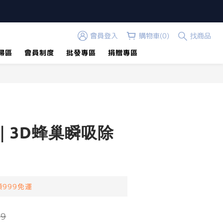
會員登入
購物車(0)
找商品
掃區
會員制度
批發專區
捐贈專區
立即購買
｜3D蜂巢瞬吸除
999免運
99