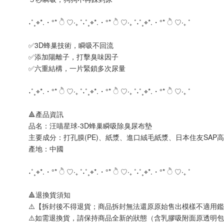
˖˚˳⌖*.・°* ੈ ♡‧₊ ˚˖˚˳⌖*.・°* ੈ ♡‧₊ ˚˖˚˳⌖*.・°* ੈ ♡‧₊ ˚
✅3D蜂巢技術，瞬吸不回流
✅添加陽離子，打擊臭味因子
✅六重結構，一片緊鎖多次尿量
˖˚˳⌖*.・°* ੈ ♡‧₊ ˚˖˚˳⌖*.・°* ੈ ♡‧₊ ˚˖˚˳⌖*.・°* ੈ ♡‧₊ ˚
🔺產品資訊
品名：汪喵星球-3D蜂巢瞬吸除臭尿布墊
主要成分：打孔膜(PE)、紙漿、進口絨毛紙漿、日本住友SAP高
產地：中國
˖˚˳⌖*.・°* ੈ ♡‧₊ ˚˖˚˳⌖*.・°* ੈ ♡‧₊ ˚˖˚˳⌖*.・°* ੈ ♡‧₊ ˚
🔺退換貨須知
⚠️【拆封後不得退貨；商品拆封無法還原原始售出模樣不適用
⚠️如需退換貨，請保持商品全新的狀態（含乳膠吸附面原透明