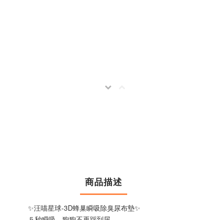
商品描述
✨汪喵星球-3D蜂巢瞬吸除臭尿布墊✨
５秒瞬吸，狗狗不再踩到尿