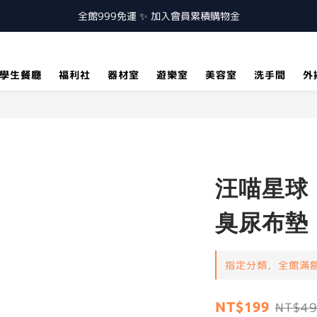
全館999免運 ✨ 加入會員累積購物金
學生餐廳
福利社
器材室
遊樂室
美容室
洗手間
外
汪喵星球
臭尿布墊
指定分類，全館滿額
NT$199
NT$4