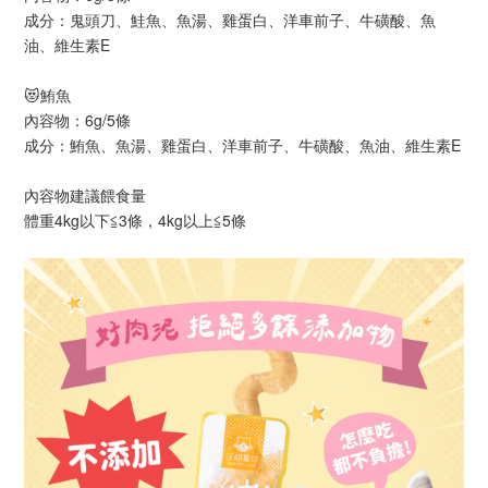
成分：鬼頭刀、鮭魚、魚湯、雞蛋白、洋車前子、牛磺酸、魚
油、維生素E
😻鮪魚
內容物：6g/5條
成分：鮪魚、魚湯、雞蛋白、洋車前子、牛磺酸、魚油、維生素E
內容物建議餵食量
體重4kg以下≦3條，4kg以上≦5條