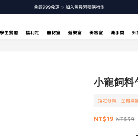
全館999免運 ✨ 加入會員累積購物金
學生餐廳
福利社
器材室
遊樂室
美容室
洗手間
外
小寵飼料
指定分類，全館滿額
NT$19
NT$39