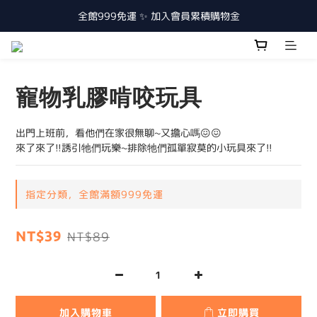
全館999免運 ✨ 加入會員累積購物金
寵物乳膠啃咬玩具
出門上班前，看他們在家很無聊~又擔心嗎😖😖
來了來了!!誘引牠們玩樂~排除牠們孤單寂莫的小玩具來了!!
指定分類，全館滿額999免運
NT$39
NT$89
加入購物車
立即購買