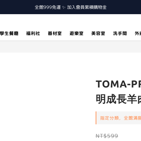
全館999免運 ✨ 加入會員累積購物金
學生餐廳
福利社
器材室
遊樂室
美容室
洗手間
外
TOMA-
明成長羊
指定分類，全館滿額
NT$599