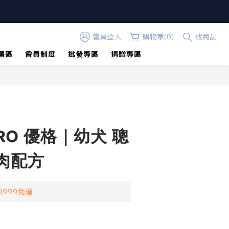
會員登入
購物車(0)
找商品
掃區
會員制度
批發專區
捐贈專區
PRO 優格｜幼犬 聰
肉配方
999免運