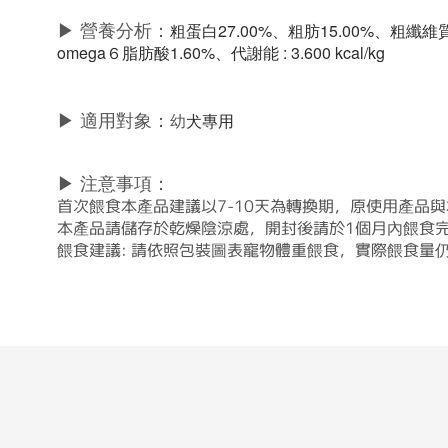
▶
營養分析：
粗蛋白27.00%、粗肪15.00%、粗纖維質4
omega６脂肪酸1.60%、
代謝能 : 3.600 kcal/kg
▶
適用對象：
幼
犬專用
▶
注意事項：
首次餵食本產品建議以7-10天為轉換期，原使用產品
本產品請儲存於乾燥陰涼處，開封後請於1個月內餵食
餵食建議: 請依照包裝圖表寵物體重餵食，實際餵食量