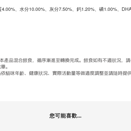
.00%、水分10.00%、灰分7.50%、鈣1.20%、磷1.00%、DHA
與本產品混合餵食，循序漸進至轉換完成。餵食如有不適狀況，
完畢。
仍依貓咪年齡、健康狀況、實際活動量等做適度調整並請隨時提
您可能喜歡...