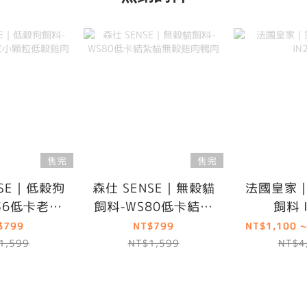
售完
售完
NSE｜低穀狗
森仕 SENSE｜無穀貓
法國皇家
36低卡老犬
飼料-WS80低卡結紮
飼料 
低穀雞肉
貓無穀雞肉鴨肉
$799
NT$799
NT$1,100 ~
1,599
NT$1,599
NT$4