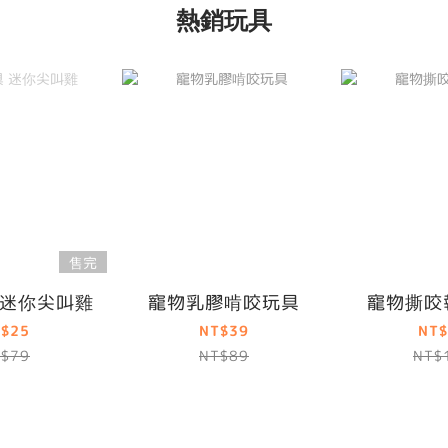
熱銷玩具
售完
 迷你尖叫雞
寵物乳膠啃咬玩具
寵物撕咬
$25
NT$39
NT$
$79
NT$89
NT$