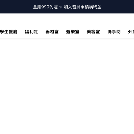
全館999免運 ✨ 加入會員累積購物金
學生餐廳
福利社
器材室
遊樂室
美容室
洗手間
外